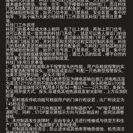
越来越多的商场、学校、住宅、写字楼都在使用科技门。而且科技
门的系统配置是指根据使用要求而配备的，与科技门控制器相连的
外围辅助控制装置，如开门信号源、门禁系统、安全装置、集中控
制等。下面小编为大家介绍科技门工作原理及科技门使用注意事
项。
科技门工作原理
科技门的基本组成大体上相同，有了以上构成，再加上开门信号，
就可以配置成一套简单的科技门系统了，就是可以将人接近门的动
作识别为开门信号的控制单元，通过驱动系统将门开启，在人离开
后再将门感应关闭，并对开启和关闭的过程实现控制的系统。科技
门的系统配置是指根据使用要求而配备的，与科技门控制器相连的
外围辅助控制装置，如开门信号源、门禁系统、安全装置、集中控
制等。必须根据建筑物的使用特点，通过人员的组成，楼宇自控的
系统要求等合理配备辅助控制装置。
科技门使用注意事项
1、报警功能的性能取决于报警探头的性能，用户应根据报警的实
际需要选配报警探头。控制器成套出厂时配一只热释型报警探头。
如果不用报警功能，探头不?即可。
2、报警探头输出信号接口的类型应为继电器输出接口,供电电压应
为直流12?15V,否则不能由本控制器直接供电。探头耗电应≤100毫
安。根据现场情况可配用多只探头(一般以1――2只为宜)，多探头
时采用并接方式。探头.应避免其他热源或直射光影响，上方应加防
雨罩。
3、延时感应停机功能可根据用户的门体行程设置，出厂时设定为
145秒左右。
4、发现开门和关门方向相反时，将控制器的“V”、“W”端子接线对
调即可。同样，STOP显示屏指示方向与实际相反时，按同法调整
接线。
5、本控制器发生故障时，应由专业人员进行维修或与供货方和生
产厂联系维修。以免故障扩大影响使用。
6、控制器应保持清洁，防止进水或其他有害物质侵蚀。机壳清洁
严禁使用有机溶剂。