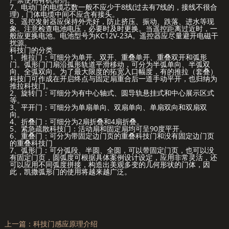
7、电动门的电缆芯数一般不应少于8线(过去有7线的，接线不很合
理)，门体电缆中间不应含有接头。
8、遥控发射器应保持外壳好，防止挤压、振动、跌落、进水等现
象。注意检查电池电压，必要时及时更换。当遥控距离过近时，一
般应更换电池。电池型号为KC12V-23A。遥控器应尽量避开电磁干
扰源。
科技门的分类
1、推拉门：可细分为单开、双开、重叠单开、重叠双开和弧形
门。弧形门门扇沿孤形轨道平滑移动，可分为半弧单向、半弧双
向、全弧双向。为了最大限度的拓宽入口幅度，有的推拉（套叠）
科技门可作成在开启终点与固定扇重合后一道手动平开，也归纳为
推拉科技门。
2、旋转门：可细分为有中心轴式、圆导轨悬挂式和中心展示区式
等。
3、平开门：可细分为单扇单向、双扇单向、单扇双向和双扇双
向。
4、折叠门：可细分为2扇折叠和4扇折叠。
5、紧急疏散科技门：活动扇和固定扇均可呈90度平开。
6、重叠门：可分为带固定边门页的重叠科技门和没有固定边门页
的重叠科技门
7、弧形门：可分弧段、半圆、全圆，可以带固定门页，也可以没
有固定门页，圆弧度可根据具体案例设计设定，应用非常灵活，还
可以应用不同弧度拼接，构造出美观多变的几何形状的门体，因
此，凯撒弧形门的使用将越来越广泛。
上一篇：
科技门感应原理介绍